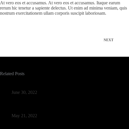
At vero eos et accusamus. At vero eos et accusamus. Itaque earum
rerum hic tenetur a sapiente delectus. Ut enim ad minima veniam, quis
nostrum exercitationem ullam corporis suscipit laboriosam.
NEXT
Related Posts
Eget nunc lobortis mattis aliquam faucibus fermentum
June 30, 2022
Massa vitae tortor condimentum lacinia quis veleros
May 21, 2022