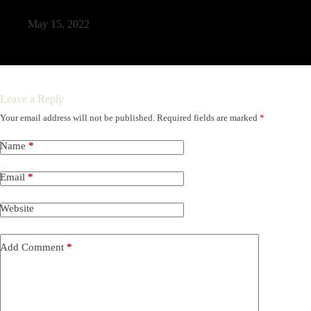
Maecenas pharetra convallis posuere morbi
May 15, 2022
Leave a Reply
Your email address will not be published.
Required fields are marked
*
A
l
t
Name
*
e
r
Email
*
n
a
t
Website
i
v
e
Add Comment
*
: